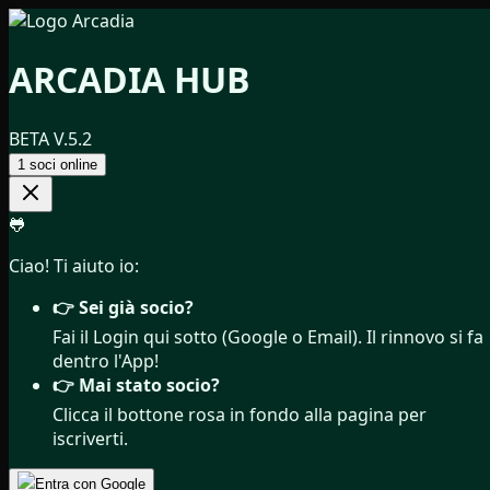
ARCADIA
HUB
BETA V.5.2
1
soci online
🐸
Ciao! Ti aiuto io:
👉 Sei già socio?
Fai il Login qui sotto (Google o Email). Il rinnovo si fa
dentro l'App!
👉 Mai stato socio?
Clicca il bottone rosa in fondo alla pagina per
iscriverti.
Entra con Google