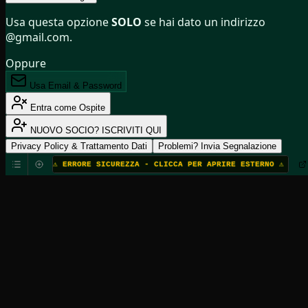
Usa questa opzione
SOLO
se hai dato un indirizzo
@gmail.com.
Oppure
Usa Email & Password
Entra come Ospite
NUOVO SOCIO? ISCRIVITI QUI
Privacy Policy & Trattamento Dati
Problemi? Invia Segnalazione
⚠️ ERRORE SICUREZZA - CLICCA PER APRIRE ESTERNO ⚠️